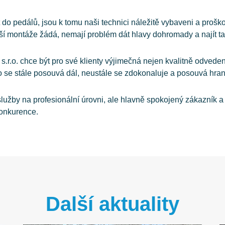
do pedálů, jsou k tomu naši technici náležitě vybaveni a proškol
jší montáže žádá, nemají problém dát hlavy dohromady a najít ta
o. chce být pro své klienty výjimečná nejen kvalitně odvedenou
o se stále posouvá dál, neustále se zdokonaluje a posouvá hran
lužby na profesionální úrovni, ale hlavně spokojený zákazník a
konkurence.
Další aktuality