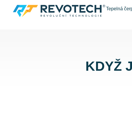
Tepelná čer
KDYŽ 