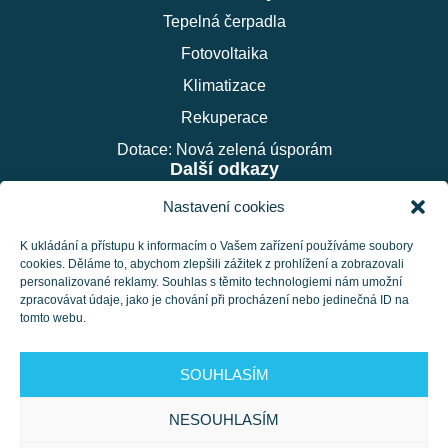
Tepelná čerpadla
Fotovoltaika
Klimatizace
Rekuperace
Dotace: Nová zelená úsporám
Další odkazy
O nás
Nastavení cookies
Reference
K ukládání a přístupu k informacím o Vašem zařízení používáme soubory
Aktuality a novinky
cookies. Děláme to, abychom zlepšili zážitek z prohlížení a zobrazovali
personalizované reklamy. Souhlas s těmito technologiemi nám umožní
Kontakt
zpracovávat údaje, jako je chování při procházení nebo jedinečná ID na
tomto webu.
Zpracování osobních údajů
REVOTECH s.r.o.
SOUHLASÍM
Chropyňská 1693/2
767 01 Kroměříž
NESOUHLASÍM
Telefon:
777 741 341