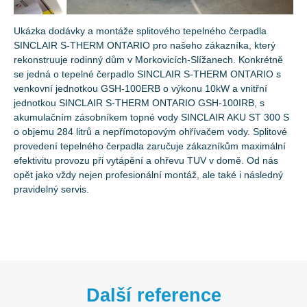
Ukázka dodávky a montáže splitového tepelného čerpadla
SINCLAIR S-THERM ONTARIO pro našeho zákazníka, který
rekonstruuje rodinný dům v Morkovicích-Slížanech. Konkrétně
se jedná o tepelné čerpadlo SINCLAIR S-THERM ONTARIO s
venkovní jednotkou GSH-100ERB o výkonu 10kW a vnitřní
jednotkou SINCLAIR S-THERM ONTARIO GSH-100IRB, s
akumulačním zásobníkem topné vody SINCLAIR AKU ST 300 S
o objemu 284 litrů a nepřímotopovým ohřívačem vody. Splitové
provedení tepelného čerpadla zaručuje zákazníkům maximální
efektivitu provozu při vytápění a ohřevu TUV v domě. Od nás
opět jako vždy nejen profesionální montáž, ale také i následný
pravidelný servis.
Další reference