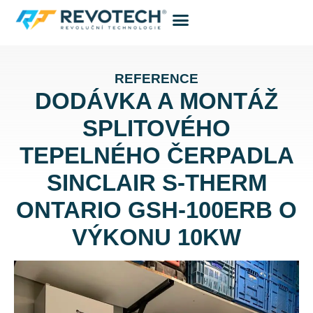
Tepelná čerpadla
REFERENCE
DODÁVKA A MONTÁŽ
SPLITOVÉHO
TEPELNÉHO ČERPADLA
SINCLAIR S-THERM
ONTARIO GSH-100ERB O
VÝKONU 10KW