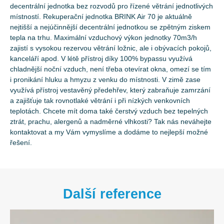
decentrální jednotka bez rozvodů pro řízené větrání jednotlivých
místností. Rekuperační jednotka BRINK Air 70 je aktuálně
nejtišší a nejúčinnější decentrální jednotkou se zpětným ziskem
tepla na trhu. Maximální vzduchový výkon jednotky 70m3/h
zajistí s vysokou rezervou větrání ložnic, ale i obývacích pokojů,
kanceláří apod. V létě přístroj díky 100% bypassu využívá
chladnější noční vzduch, není třeba otevírat okna, omezí se tím
i pronikání hluku a hmyzu z venku do místnosti. V zimě zase
využívá přístroj vestavěný předehřev, který zabraňuje zamrzání
a zajišťuje tak rovnotlaké větrání i při nízkých venkovních
teplotách. Chcete mít doma také čerstvý vzduch bez tepelných
ztrát, prachu, alergenů a nadměrné vlhkosti? Tak nás neváhejte
kontaktovat a my Vám vymyslíme a dodáme to nejlepší možné
řešení.
Další reference